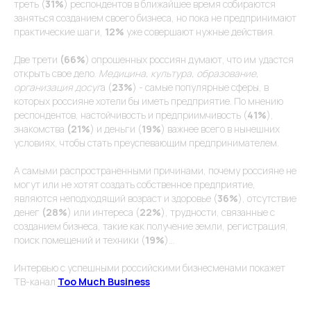
треть (
31%
) респондентов в ближайшее время собираются
заняться созданием своего бизнеса, но пока не предпринимают
практические шаги,
12%
уже совершают нужные действия.
Две трети
(66%
) опрошенных россиян думают, что им удастся
открыть свое дело.
Медицина, культура, образование,
организация досуг
а (
23%
) - самые популярные сферы, в
которых россияне хотели бы иметь предприятие. По мнению
респондентов, настойчивость и предприимчивость (
41%
),
Присоединяйтесь
РЕКВИЗИТЫ
к более чем 10
знакомства
(21%
) и деньги (
19%
) важнее всего в нынешних
ООО "ВИНТЕРА.ТВ"
миллионам зрителям!
условиях, чтобы стать преуспевающим предпринимателем.
Аккредитация ИТ-
компании в МИНЦИФРЫ
от 05.05.2022 No
А самыми распространенными причинами, почему россияне не
АО-20220505-
4430083340-3
могут или не хотят создать собственное предприятие,
Код вида деятельности
являются неподходящий возраст и здоровье (
36%
), отсутствие
IT: 12.01
АДРЕС
денег
(28%
) или интереса (
22%
), трудности, связанные с
ИНН: 5040137770
ОКВЭД: 62.01
140 181 г. Жуковский
созданием бизнеса, такие как получение земли, регистрация,
ул. Ломоносова д. 29А,
поиск помещений и техники (
19%
)…
офис 33
пн-пт: 9:00 до 18:00
Интервью с успешными российскими бизнесменами покажет
ТВ-канал
Too Much Business
ПОЧТА
КОНТАКТЫ
info@vintera.tv
+7(499)397-75-52