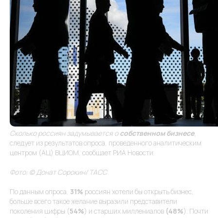
Сколько россиян задумывается о
собственном бизнесе
,
следует из результатов опроса, проведенного аналитическим
центром (АЦ) ВЦИОМ, сообщает РИА Новости.
Фото: © Донат Сорокин/ ТАСС
По данным опроса,
31%
россиян хотели бы открыть бизнес,
больше всего такое желание выразили представители
поколения цифры (
54%
) и старших миллениалов
(48%
). Почти