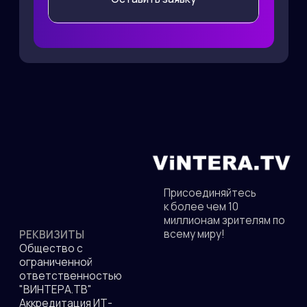
Общество с
ограниченной
ответственностью
"ВИНТЕРА.ТВ"
Аккредитация ИТ-
компании в МИНЦИФРЫ
АДРЕС
от 05.05.2022 No
140 181 г. Жуковский
АО-20220505-
ул. Ломоносова д. 29А,
4430083340-3
офис 33
Код вида деятельности
IT: 12.01
пн-пт: 9:00 до 18:00
ИНН: 5040137770
ОКВЭД: 62.01
ПОЧТА
КОНТАКТЫ
info@vintera.tv
+7(499)397-75-52
СКАЧАЙТЕ НАШЕ ПРИЛОЖЕНИЕ
Политика конфиденциальности
© 2010—2026 гг. Все права защищены.