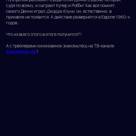
судя по всему, и сыграют Купер и Робби! Как все помнят,
самого Денни играл
Джордж Клуни
, он, естественно, в
приквеле не появится. А действие развернётся в Европе 1960-х
годов...
Что из всего этого в итоге получится?!
A с трейлерами киноновинок знакомьтесь на ТВ-канале
КиноМеню HD
!