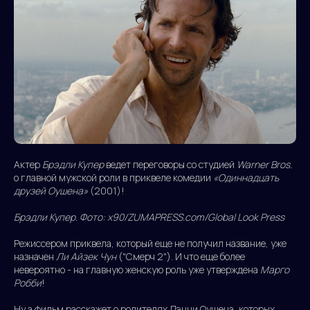
Актер
Брэдли Купер
ведет переговоры со студией
Warner Bros.
о главной мужской роли в приквеле комедии
«Одиннадцать
друзей Оушена»
(2001)!
Брэдли Купер. Фото: x90/ZUMAPRESS.com/Global Look Press
Режиссером приквела, который еще не получил название, уже
назначен
Ли Айзек Чун
("Смерч 2"). И что еще более
невероятно - на главную женскую роль уже утверждена
Марго
Робби
!
Ну а фильм расскажет о родителях Дэнни Оушена, которых,