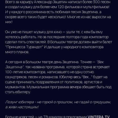
Всего за карьеру Александр Зацепин написал более 300 песен
и создал музыку для более чем 120 фильмов и мультфильмов!
И у каждого россиянина есть любимая песня Зацепина, а
скорее всего таких будет несколько! Многие из нас выросли на
них!
Он уже не пишет музыку для кино — ушли те, с кем бы ему
хотелось работать. Но за последние полтора года композитор
сделал пять спектаклей. В Большом театре должен выйти балет
"Принцесса Турандот" И дальше у народного композитора
много планов.
А сегодня в Большом театре день Зацепина. Точнее —
"Век
Зацепина"
, так названа программа, которой страна встречает
100-летие композитора, написавшего не одну сотню
саундтреков, песен и романсов. Юбиляр весь "Век..." будет на
сцене принимать поздравления от политиков, артистов и
музыкантов. Музыкальная программа вечера обещает быть под
стать юбиляру.
Лозунг юбиляра - не горюй о прошлом, не гадай о грядущем,
а живи настоящим!
Больше новостей — на ТВ-каналах в приложении
ViNTERA.TV
.