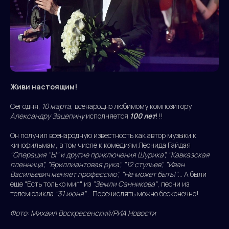
Живи настоящим!
Сегодня,
10 марта
, всенародно любимому композитору
Александру Зацепину
исполняется
100 лет
!!!
Он получил всенародную известность как автор музыки к
кинофильмам, в том числе к комедиям Леонида Гайдая
"Операция "Ы" и другие приключения Шурика", "Кавказская
пленница", "Бриллиантовая рука", "12 стульев", "Иван
Васильевич меняет профессию", "Не может быть!"
... А были
еще "Есть только миг" из
"Земли Санникова"
, песни из
телемюзикла
"31 июня"
... Перечислять можно бесконечно!
Фото: Михаил Воскресенский/РИА Новости