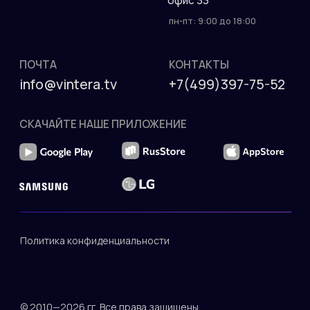
более чем 10
ООО "ВИНТЕРА.ТВ"
миллионам зрителям!
Аккредитация ИТ-
компании в МИНЦИФРЫ
от 05.05.2022 No
АО-20220505-
4430083340-3
Код вида деятельности
IT: 12.01
АДРЕС
ИНН: 5040137770
ОКВЭД: 62.01
140 181 г. Жуковский
ул. Ломоносова д. 29А,
офис 33
пн-пт: 9:00 до 18:00
ПОЧТА
КОНТАКТЫ
info@vintera.tv
+7(499)397-75-52
СКАЧАЙТЕ НАШЕ ПРИЛОЖЕНИЕ
Политика конфиденциальности