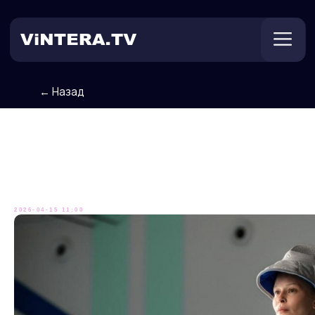
← Назад
Техническая поддержка
Онлайн ТВ
Пользователям
Оплата
Юлия Пересильд – в драме
«Учитель фехтования»
2026-04-15 11:00