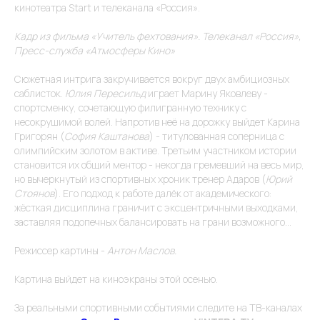
кинотеатра Start и телеканала «Россия».
Кадр из фильма «Учитель фехтования». Телеканал «Россия»,
Пресс-служба «Атмосферы Кино»
Сюжетная интрига закручивается вокруг двух амбициозных
саблисток.
Юлия Пересильд
играет Марину Яковлеву -
спортсменку, сочетающую филигранную технику с
несокрушимой волей. Напротив неё на дорожку выйдет Карина
Григорян (
София Каштанова
) - титулованная соперница с
Присоединяйтесь
РЕКВИЗИТЫ
олимпийским золотом в активе. Третьим участником истории
к более чем 10
ООО "ВИНТЕРА.ТВ"
миллионам зрителям!
становится их общий ментор - некогда гремевший на весь мир,
Аккредитация ИТ-
но вычеркнутый из спортивных хроник тренер Адаров (
Юрий
компании в МИНЦИФРЫ
от 05.05.2022 No
Стоянов
). Его подход к работе далёк от академического:
АО-20220505-
жёсткая дисциплина граничит с эксцентричными выходками,
4430083340-3
заставляя подопечных балансировать на грани возможного...
Код вида деятельности
IT: 12.01
АДРЕС
ИНН: 5040137770
Режиссер картины -
Антон Маслов.
ОКВЭД: 62.01
140 181 г. Жуковский
ул. Ломоносова д. 29А,
офис 33
Картина выйдет на киноэкраны этой осенью.
пн-пт: 9:00 до 18:00
За реальными спортивными событиями следите на ТВ-каналах