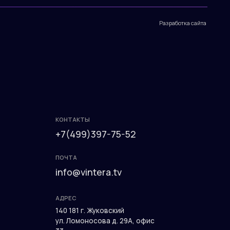
КОНТАКТЫ
+7(499)397-75-52
ПОЧТА
info@vintera.tv
АДРЕС
140 181 г. Жуковский
ул. Ломоносова д. 29А, офис
33
пн-пт: 9:00 до 18:00
Разработка сайта