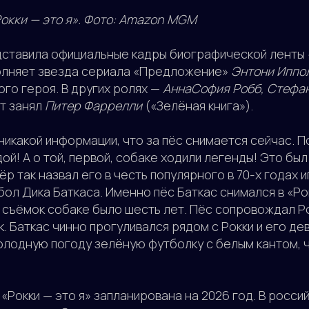
Рокки — это я». Фото: Amazon MGM
ставила официальные кадры биографической ленты «
олняет звезда сериала «Предложение»
Энтони Иппо
ого героя. В других ролях —
АннаСофия Робб, Стефа
т занял
Питер Фаррелли
(«Зелёная книга»).
т никакой информации, что за пёс снимается сейчас. П
ой! А о той, первой, собаке ходили легенды! Это бы
тёр так назвал его в честь популярного в 70-х годах и
ол Дика Баткаса. Именно пёс Баткас снимался в «Рок
 съёмок собаке было шесть лет. Пёс сопровождал Ро
. Баткас чинно прогуливался рядом с Рокки и его де
олодную погоду зелёную футболку с белым кантом, ч
Рокки — это я» запланирована на 2026 год. В россий