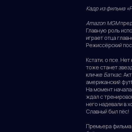
Кадр из фильма «
Amazon MGM
пред
Главную роль исп
играет отца главн
Режиссёрский пос
Кстати, о псе. Не
тоже станет звезд
кличке
Баткас
. Ак
американский футб
На момент начала
ждал с тренировок
него надевали в х
Славный был пёс!
Премьера фильма «