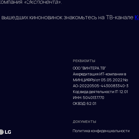
 компания
«Экспонента»
.
РЕКВИЗИТЫ
 вышедших киноновинок знакомьтесь на ТВ-канале
К
ООО "ВИНТЕРА.ТВ"
Аккредитация ИТ-компании в
МИНЦИФРЫ от 05.05.2022 No
АО-20220505-4430083340-3
Код вида деятельности IT: 12.01
ИНН: 5040137770
ОКВЭД: 62.01
ДОКУМЕНТЫ
Политика конфиденциальности