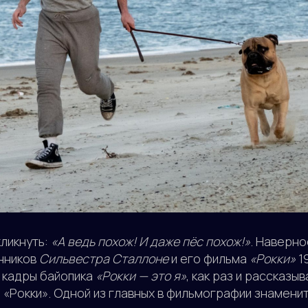
кликнуть:
«А ведь похож! И даже пёс похож!»
. Наверно
онников
Сильвестра Сталлоне
и его фильма
«Рокки»
19
 кадры байопика
«Рокки — это я»
, как раз и рассказ
«Рокки». Одной из главных в фильмографии знаменит