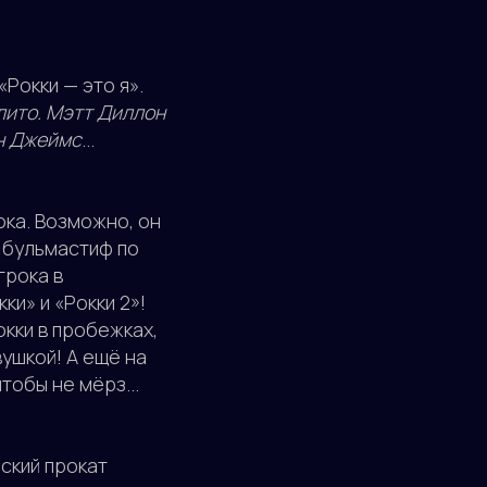
Рокки — это я».
лито. Мэтт Диллон
н Джеймс
...
ока. Возможно, он
л бульмастиф по
грока в
ки» и «Рокки 2»!
кки в пробежках,
вушкой! А ещё на
тобы не мёрз...
ский прокат