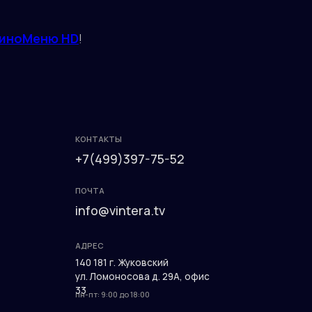
КОНТАКТЫ
иноМеню HD
!
+7(499)397-75-52
ПОЧТА
info@vintera.tv
АДРЕС
140 181 г. Жуковский
ул. Ломоносова д. 29А, офис
33
пн-пт: 9:00 до 18:00
Разработка сайта