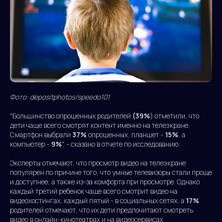
Фото: depositphotos/speedo101
"Большинство опрошенных родителей
(39%
) отметили, что
дети чаще всего смотрят контент именно на телеэкране.
Смартфон выбрали
37%
опрошенных, планшет -
15%
, а
компьютер -
9%
", - сказано в отчете по исследованию.
Эксперты отмечают, что просмотр видео на телеэкране
популярен по причине того, что умные телевизоры стали проще
и доступнее, а также из-за комфорта при просмотре. Однако
каждый третий ребенок чаще всего смотрит видео на
видеохостингах, каждый пятый - в социальных сетях, а
17%
родителей отмечают, что их дети предпочитают смотреть
видео в онлайн-кинотеатрах и на видеосервисах.