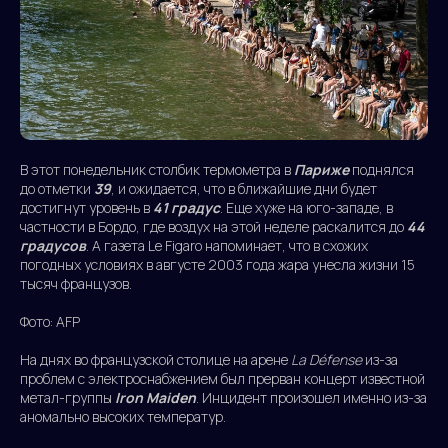
В этот понедельник столбик термометра в
Париже
поднялся
до отметки
39
, и ожидается, что в ближайшие дни будет
достигнут уровень в
41 градус
. Еще хуже на юго-западе, в
частности в Бордо, где воздух на этой неделе раскалится до
44
градусов
. А газета Le Figaro напоминает, что в схожих
погодных условиях в августе 2003 года жара унесла жизни 15
тысяч французов.
Фото: AFP
На днях во французской столице на арене
La Défense
из-за
проблем с электроснабжением был прерван концерт известной
метал-группы
Iron Maiden
. Инцидент произошел именно из-за
аномально высоких температур.