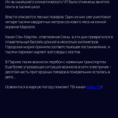
Из-за нынешнего климатического ЧП были отменены занятия
почти в тысяче школ.
Власти опасаются лесных пожаров. Один из них уже уничтожил
четыре тысячи квадратных метров соснового леса на южной
окраине Марселя.
Канал Сен-Мартен, ответвление Сены, в эти дни превратился в
плавательный бассейн длиной в несколько километров.
Городская мэрия приняла соответствующее постановление, и
тысячи парижан ныряют в его воды с мостов.
В Париже также возникли перебои с наземным транспортом.
Еще более угрожающая ситуация возникла в сети электричек -
десятая часть пригородных поездов в понедельник осталась в
депо...
Освежиться в жаркую погоду поможет ТВ-канал
Аква ТВ
!