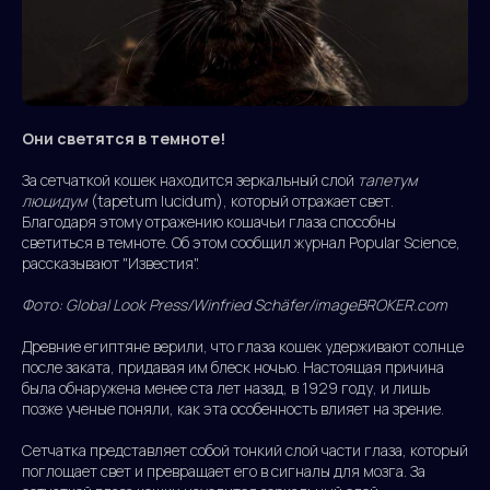
Они светятся в темноте!
За сетчаткой кошек находится зеркальный слой
тапетум
люцидум
(tapetum lucidum), который отражает свет.
Благодаря этому отражению кошачьи глаза способны
светиться в темноте. Об этом сообщил журнал Popular Science,
рассказывают "Известия".
Фото: Global Look Press/Winfried Schäfer/imageBROKER.com
Древние египтяне верили, что глаза кошек удерживают солнце
после заката, придавая им блеск ночью. Настоящая причина
была обнаружена менее ста лет назад, в 1929 году, и лишь
позже ученые поняли, как эта особенность влияет на зрение.
Сетчатка представляет собой тонкий слой части глаза, который
поглощает свет и превращает его в сигналы для мозга. За