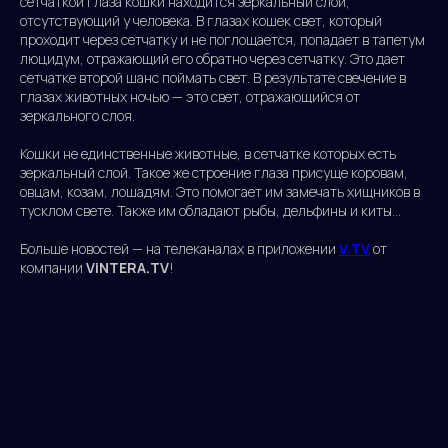
сетчаткой глаза кошки находится зеркальный слой,
отсутствующий у человека. В глазах кошек свет, который
проходит через сетчатку и не поглощается, попадает в тапетум
люцидум, отражающий его обратно через сетчатку. Это дает
сетчатке второй шанс поймать свет. В результате свечение в
глазах животных ночью — это свет, отражающийся от
зеркального слоя.
Кошки не единственные животные, в сетчатке которых есть
зеркальный слой. Такое же строение глаза присуще коровам,
овцам, козам, лошадям. Это помогает им замечать хищников в
тусклом свете. Также им обладают рыбы, дельфины и киты…
Больше новостей — на телеканалах в приложении
V.TV
от
компании
ViNTERA.TV
!