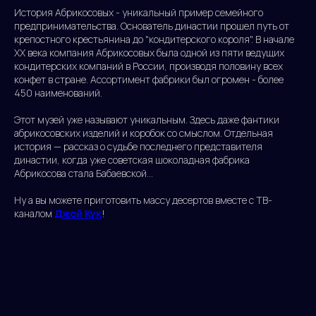
История Абрикосовых - уникальный пример семейного
предпринимательства. Основатель династии прошел путь от
крепостного крестьянина до "кондитерского короля". В начале
ХХ века компания Абрикосовых была одной из пяти ведущих
кондитерских компаний в России, производя половину всех
конфет в стране. Ассортимент фабрики был огромен - более
450 наименований.
Этот музей уже называют уникальным. Здесь даже фантики
абрикосовских изделий и коробок со смыслом. Отдельная
история — рассказ о судьбе последнего представителя
династии, когда уже советская шоколадная фабрика
Абрикосова стала Бабаевской…
Ну а вы можете приготовить массу десертов вместе с ТВ-
каналом
Джой Кук
!