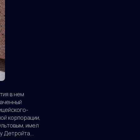
тия в нем
ваченный
ицейского-
ой корпорации,
ультовым, имел
 Детройта...