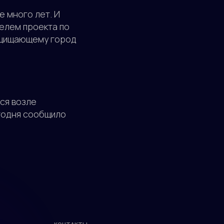
 много лет. И
телем проекта по
защищающему город
ся возле
егодня сообщило
КОНТАКТЫ
+7(499)397-75-52
ПОЧТА
info@vintera.tv
АДРЕС