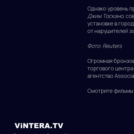
Однако уровень п
Джим Тоскано
, с
установке в горо
от нарушителей за
Фото: Reuters
Огромная бронзов
торгового центра
агентство Associa
Смотрите фильмы 
Присоединяйтесь к более чем 10
миллионам зрителям!