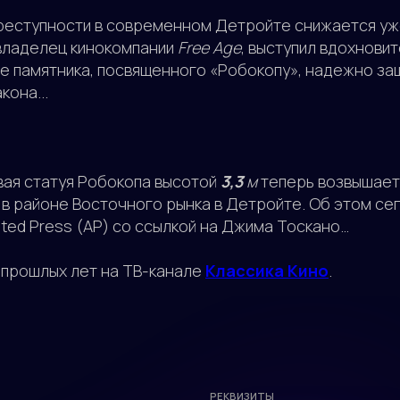
реступности в современном Детройте снижается уже
овладелец кинокомпании
Free Age
, выступил вдохнови
де памятника, посвященного «Робокопу», надежно 
кона...
ая статуя Робокопа высотой
3,3
м
теперь возвышает
 в районе Восточного рынка в Детройте. Об этом с
ted Press (АР) со ссылкой на Джима Тоскано…
прошлых лет на ТВ-канале
Классика Кино
.
РЕКВИЗИТЫ
ООО "ВИНТЕРА.ТВ"
Аккредитация ИТ-компании в
МИНЦИФРЫ от 05.05.2022 No
АО-20220505-4430083340-3
Код вида деятельности IT: 12.01
ИНН: 5040137770
ОКВЭД: 62.01