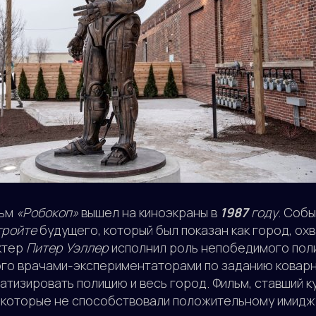
ьм
«Робокоп»
вышел на киноэкраны в
1987
году
. Собы
тройте
будущего, который был показан как город, ох
ктер
Питер Уэллер
исполнил роль непобедимого пол
ого врачами-экспериментаторами по заданию коварн
тизировать полицию и весь город. Фильм, ставший к
 которые не способствовали положительному имиджу