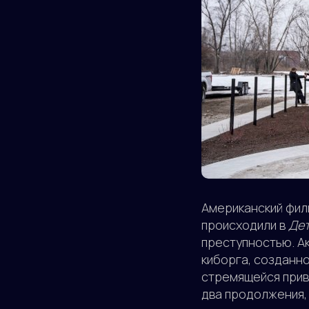
Американский фил
происходили в
Де
преступностью. А
киборга, созданн
стремящейся прива
два продолжения,