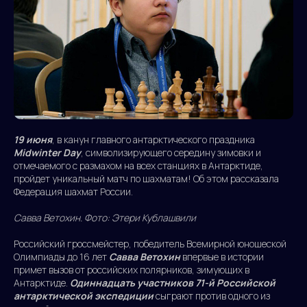
19 июня
, в канун главного антарктического праздника
Midwinter Day
, символизирующего середину зимовки и
отмечаемого с размахом на всех станциях в Антарктиде,
пройдет уникальный матч по шахматам! Об этом рассказала
Федерация шахмат России.
Савва Ветохин. Фото: Этери Кублашвили
Российский гроссмейстер, победитель Всемирной юношеской
Олимпиады до 16 лет
Савва Ветохин
впервые в истории
примет вызов от российских полярников, зимующих в
Антарктиде.
Одиннадцать участников 71-й Российской
антарктической экспедиции
сыграют против одного из