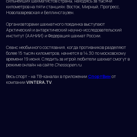
сильнейших шахматистов страны, находясь за тысячи
километров на пяти станциях: Восток, Мирный, Прогресс,
Новолазаревская и Беллинсгаузен.
Организаторами шахматного поединка выступают
Арктический и антарктический научно-исследовательский
институт (ААНИИ) и Федерация шахмат России.
Сеанс необычного состязания, когда противников разделяют
более 15 тысяч километров, начнется в 14.30 по московскому
времени 19 июня. Следить за игрой любители шахмат смогут в
режиме онлайн на сайте
Chessopen.ru
.
Весь спорт - на ТВ-каналах в приложении
СпортВин
от
компании
ViNTERA.TV
.