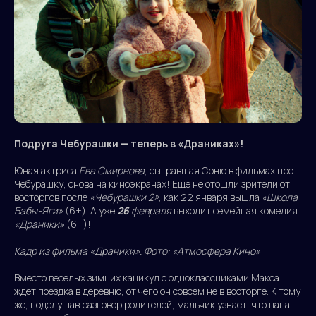
Подруга Чебурашки — теперь в «Драниках»!
Юная актриса
Ева Смирнова
, сыгравшая Соню в фильмах про
Чебурашку, снова на киноэкранах! Еще не отошли зрители от
восторгов после
«Чебурашки 2»
, как 22 января вышла
«Школа
Бабы-Яги»
(6+). А уже
26
февраля
выходит семейная комедия
«Драники»
(6+)!
Кадр из фильма «Драники». Фото: «Атмосфера Кино»
Вместо веселых зимних каникул с одноклассниками Макса
ждет поездка в деревню, от чего он совсем не в восторге. К тому
же, подслушав разговор родителей, мальчик узнает, что папа