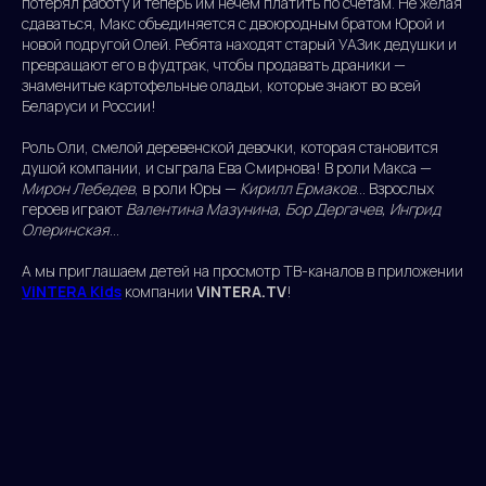
потерял работу и теперь им нечем платить по счетам. Не желая
сдаваться, Макс объединяется с двоюродным братом Юрой и
новой подругой Олей. Ребята находят старый УАЗик дедушки и
превращают его в фудтрак, чтобы продавать драники —
знаменитые картофельные оладьи, которые знают во всей
Беларуси и России!
Роль Оли, смелой деревенской девочки, которая становится
душой компании, и сыграла Ева Смирнова! В роли Макса —
Мирон Лебедев
, в роли Юры —
Кирилл Ермаков
... Взрослых
героев играют
Валентина Мазунина, Бор Дергачев, Ингрид
Олеринская
…
А мы приглашаем детей на просмотр ТВ-каналов в приложении
ViNTERA Kids
компании
ViNTERA.TV
!