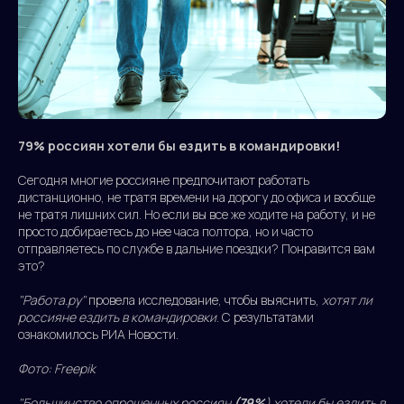
79% россиян хотели бы ездить в командировки!
Сегодня многие россияне предпочитают работать
дистанционно, не тратя времени на дорогу до офиса и вообще
не тратя лишних сил. Но если вы все же ходите на работу, и не
просто добираетесь до нее часа полтора, но и часто
отправляетесь по службе в дальние поездки? Понравится вам
это?
"Работа.ру"
провела исследование, чтобы выяснить,
хотят ли
россияне ездить в командировки
. С результатами
ознакомилось РИА Новости.
Фото: Freepik
"Большинство опрошенных россиян
(79%
) хотели бы ездить в