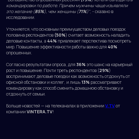
командировки по работе. Причем мужчины чаще изъявляли
это желание (
85%
), чем женщины (
71%
)"
, - сказано в
исследовании.
Уточняется, что основным преимуществом деловых поездок
половина респондентов
(50%
) считает возможность наладить
деловые контакты, а
44%
привлекает перспектива посмотреть
мир. Повышение эффективности работы важно для
40%
опрошенных.
Согласно результатам опроса, для
36%
это шанс на карьерный
рост и повышение. Почти треть респондентов (
29%
)
воспринимают деловые поездки как возможность отдохнуть от
офисной обстановки и коллег, и лишь
13%
рассматривают
командировку как способ сменить домашнюю обстановку и
отдохнуть от семьи.
Больше новостей — на телеканалах в приложении
V.TV
от
компании
ViNTERA.TV
!