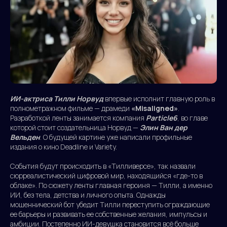
ИИ-актриса Тилли Норвуд
впервые исполнит главную роль в
полнометражном фильме — драмеди
«Misaligned»
.
Разработкой ленты занимается компания
Particle6
, во главе
которой стоит создательница Норвуд —
Элин Ван дер
Вельден
. О будущей картине уже написали профильные
издания о кино Deadline и Variety.
События будут происходить в «Тилливерсе», так назвали
сюрреалистический цифровой мир, находящийся «где-то в
облаке». По сюжету ленты главная героиня — Тилли, а именно
ИИ, без тела, детства и личного опыта. Однажды
мошеннический бот убедит Тилли переступить ограждающие
ее барьеры и развивать ее собственные желания, импульсы и
амбиции. Постепенно ИИ-девушка становится всё больше