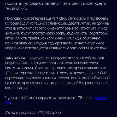
похожа на настоящую и пытается найти себя в мире людей и
технологий...
По словам основательницы Particle6, режиссеры и продюсеры,
которые будут успешны в следующем десятилетии, не должны
отказываться от старого кинематографического опыта. И над
фильмом будут работать режиссеры, сценаристы, редакторы,
специалисты традиционного кино и команды, обученные
применению ИИ. Студия подчеркивает именно смешанную
модель: ИИ используется в связке с человеческим ремеслом.
SAG-AFTRA
— крупнейший профсоюз актеров и работников
медиа в США - выступает против замены исполнителей
синтетическими образами. Организация прямо заявила, что
«Тилли Норвуд» не является актером, а представляет собой
персонажа, созданного компьютерной программой, обученной
на работе профессиональных исполнителей без разрешения и
компенсации.
Чудеса, творимые нейросетью, представит ТВ-канал
Нейро
ТВ
.
Фото: youtube.com/Tilly Norwood