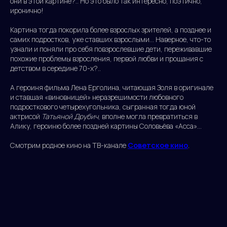
они в этой картине?.. Но это было так интересно, поэтично,
иронично!
Картина тогда покорила более взрослых зрителей, а позднее и
самих подростков, уже ставших взрослыми… Наверное, что-то
узнали и поняли про себя повзрослевшие дети, переживавшие
похожие проблемы взросления, первой любви и прощания с
детством в середине 70-х?..
А героиня фильма Лена Ерголина, читающая Золя в оригинале
и ставшая «виновницей» неразрешимости любовного
подросткового четырехугольника, сыгранная тогда юной
актрисой
Татьяной Друбич
, вполне могла превратиться в
Алику, героиню более поздней картины Соловьёва «Асса»...
Смотрим родное кино на ТВ-канале
Советское кино
.