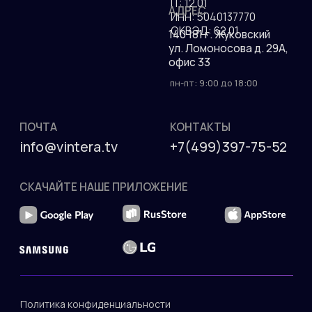
ДОКУМЕНТЫ
Присоединяйтесь к
РЕКВИЗИТЫ
более чем 10
ООО "ВИНТЕРА.ТВ"
миллионам зрителям!
Аккредитация ИТ-
компании в МИНЦИФРЫ
от 05.05.2022 No
АО-20220505-
4430083340-3
Код вида деятельности
IT: 12.01
АДРЕС
ИНН: 5040137770
ОКВЭД: 62.01
140 181 г. Жуковский
ул. Ломоносова д. 29А,
офис 33
пн-пт: 9:00 до 18:00
ПОЧТА
КОНТАКТЫ
info@vintera.tv
+7(499)397-75-52
СКАЧАЙТЕ НАШЕ ПРИЛОЖЕНИЕ