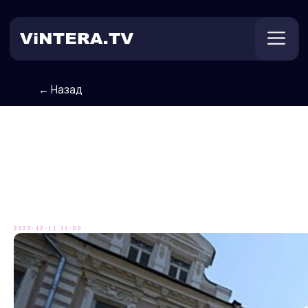
← Назад
Техническая поддержка
Онлайн ТВ
Пользователям
Оплата
Москвичи и гости столицы,
узнайте свой вес… в
мандаринах!
2025-12-11 11:00