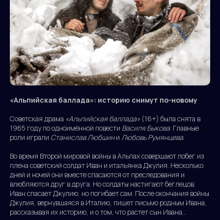
«Альпийская баллада»: историю снимут по-новому
Советская драма
«Альпийская баллада»
(16+) была снята в
1965 году по одноимённой повести
Василя Быкова
. Главные
роли играли
Станислав Любшин
и
Любовь Румянцева
.
Во время Второй мировой войны в Альпах совершают побег из
плена советский солдат Иван и итальянка Джулия. Несколько
дней и ночей они вместе спасаются от преследования и
влюбляются друг в друга. Но солдаты настигают беглецов.
Иван спасает Джулию, но погибает сам. После окончания войны
Джулия, вернувшаяся в Италию, пишет письмо родным Ивана,
рассказывая их историю, и о том, что растет сын Ивана...