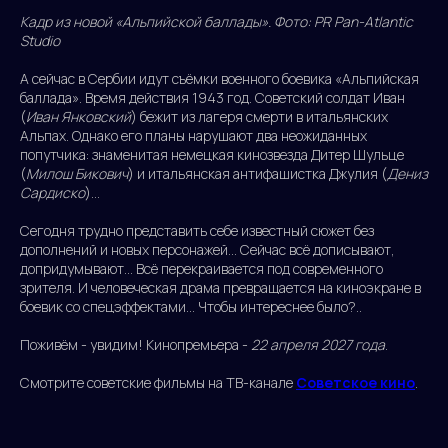
Кадр из новой «Альпийской баллады». Фото: PR Pan-Atlantic
Studio
А сейчас в Сербии идут съёмки военного боевика «Альпийская
баллада». Время действия 1943 год. Советский солдат Иван
(
Иван Янковский
) бежит из лагеря смерти в итальянских
Альпах. Однако его планы нарушают два неожиданных
попутчика: знаменитая немецкая кинозвезда Дитер Шульце
(
Милош Бикович
) и итальянская антифашистка Джулия (
Дениз
Сардиско
)...
Сегодня трудно представить себе известный сюжет без
дополнений и новых персонажей... Сейчас всё дописывают,
допридумывают... Всё перекраивается под современного
зрителя. И человеческая драма превращается на киноэкране в
боевик со спецэффектами... Чтобы интереснее было?..
Поживём - увидим! Кинопремьера -
22 апреля 2027 года
.
Смотрите советские фильмы на ТВ-канале
Советское кино
.