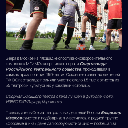
Вчера в Москве на площадке спортивно-оздоровительного
комплекса МГИМО завершилась первая
Спартакиада
Российского театрального общества
, проходившая в
рамках празднования 150-летия Союза театральных деятелей
РФ. В Спартакиаде приняли участие около 1,5 тыс. артистов из
55 театров и культурных учреждений столицы.
Сборная Большого театра стала лучшей в футболе. Фото:
ИЗВЕСТИЯ/Эдуард Корниенко
Председатель Союза театральных деятелей России
Владимир
Машков
свистел и подбадривал участников, а родной труппе
«Современника» даже дал особую мотивацию — пообещал за