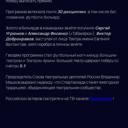
победу выписать премию.
Программа включала почти
30 дисциплин
, в том числе
бег,
плавание, футбол
и
бильярд
.
Золото в бильярде в командном зачёте получили
Сергей
Угрюмов
и
Александр Фисенко
(«Табакерка»).
Виктор
Добронравов
, выступая от лица Театра имени Евгения
Вахтангова, взял серебро в личном зачёте.
Гвоздем программы стал
футбольный матч между Большим
театром и Театром Армии
. Большой театр одержал победу со
счётом
5:1
!
Председатель Союза театральных деятелей России Владимир
Машков выразил надежду, что Спартакиада станет ежегодной
традицией, объединяющей театральное сообщество.
Российских актеров смотрите и на ТВ-канале
КиноСезон
!