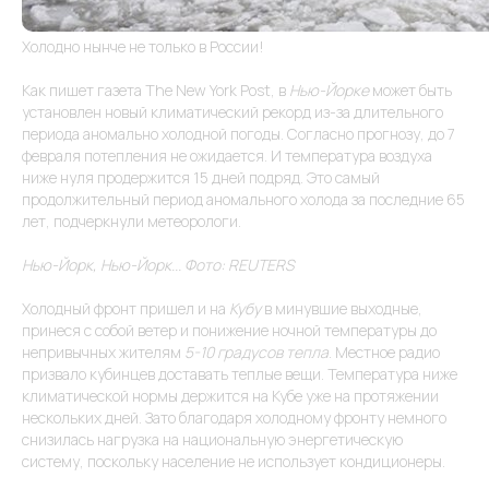
Холодно нынче не только в России!
Как пишет газета The New York Post, в
Нью-Йорке
может быть
установлен новый климатический рекорд из-за длительного
периода аномально холодной погоды. Согласно прогнозу, до 7
февраля потепления не ожидается. И температура воздуха
ниже нуля продержится 15 дней подряд. Это самый
продолжительный период аномального холода за последние 65
лет, подчеркнули метеорологи.
Нью-Йорк, Нью-Йорк... Фото: REUTERS
Холодный фронт пришел и на
Кубу
в минувшие выходные,
принеся с собой ветер и понижение ночной температуры до
непривычных жителям
5-10 градусов тепла
. Местное радио
Присоединяйтесь
РЕКВИЗИТЫ
призвало кубинцев доставать теплые вещи. Температура ниже
к более чем 10
климатической нормы держится на Кубе уже на протяжении
ООО "ВИНТЕРА.ТВ"
миллионам зрителям!
Аккредитация ИТ-
нескольких дней. Зато благодаря холодному фронту немного
компании в МИНЦИФРЫ
снизилась нагрузка на национальную энергетическую
от 05.05.2022 No
АО-20220505-
систему, поскольку население не использует кондиционеры.
4430083340-3
Код вида деятельности