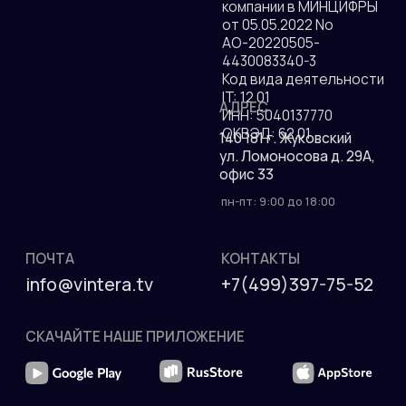
Разработка сайта
ДОКУМЕНТЫ
Присоединяйтесь к
РЕКВИЗИТЫ
более чем 10
ООО "ВИНТЕРА.ТВ"
миллионам зрителям!
Аккредитация ИТ-
компании в МИНЦИФРЫ
от 05.05.2022 No
АО-20220505-
4430083340-3
Код вида деятельности
IT: 12.01
АДРЕС
ИНН: 5040137770
ОКВЭД: 62.01
140 181 г. Жуковский
ул. Ломоносова д. 29А,
офис 33
пн-пт: 9:00 до 18:00
ПОЧТА
КОНТАКТЫ
info@vintera.tv
+7(499)397-75-52
СКАЧАЙТЕ НАШЕ ПРИЛОЖЕНИЕ