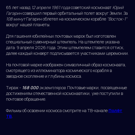
65 лет назад
12 апреля 1961 года
советский космонавт
Юрий
Гагарин
совершил первый орбитальный полет вокруг Земли. За
108 минут
Гагарин облетел на космическом корабле
"Восток-1"
вокруг нашей планеты.
Для гашения юбилейных почтовых марок был изготовлен
специальный сувенирный штемпель. На штемпеле указана
дата: 9 апреля 2026 года. Этим штемпелем ставится оттиск,
далее каждый конверт подписывается участниками церемонии.
На почтовой марке изображен символичный образ космонавта,
смотрящего из иллюминатора космического корабля в
звездное скопление и глубины космоса.
Тираж -
168 000
экземпляров
. Почтовые марки, посвященные
достижениям отечественной космонавтики, уже поступили в
почтовое обращение.
Фильмы об освоении космоса смотрите на ТВ-канале
Полёт
ТВ
.