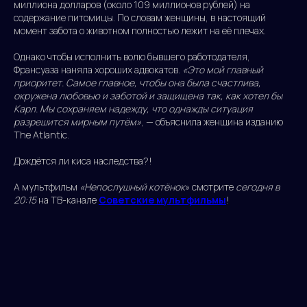
миллиона долларов (около 109 миллионов рублей) на
содержание питомицы. По словам женщины, в настоящий
момент забота о животном полностью лежит на её плечах.
Однако чтобы исполнить волю бывшего работодателя,
Франсуаза наняла хороших адвокатов.
«Это мой главный
приоритет. Самое главное, чтобы она была счастлива,
окружена любовью и заботой и защищена так, как хотел бы
Карл. Мы сохраняем надежду, что однажды ситуация
разрешится мирным путём»
, — объяснила женщина изданию
The Atlantic.
Дождётся ли киса наследства?!
А мультфильм
«Непослушный котёнок
» смотрите
сегодня в
20:15
на ТВ-канале
Советские мультфильмы
!