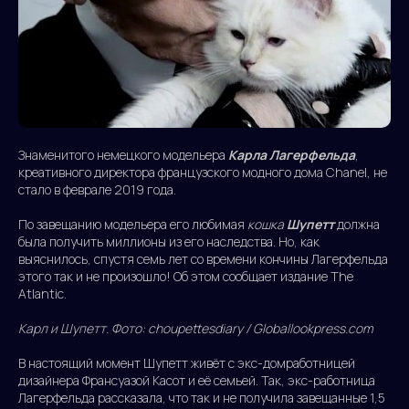
Знаменитого немецкого модельера
Карла Лагерфельда
,
креативного директора французского модного дома Chanel, не
стало в феврале 2019 года.
По завещанию модельера его любимая
кошка
Шупетт
должна
была получить миллионы из его наследства. Но, как
выяснилось, спустя семь лет со времени кончины Лагерфельда
этого так и не произошло! Об этом сообщает издание The
Atlantic.
Карл и Шупетт. Фото: choupettesdiary / Globallookpress.com
В настоящий момент Шупетт живёт с экс-домработницей
дизайнера Франсуазой Касот и её семьей. Так, экс-работница
Лагерфельда рассказала, что так и не получила завещанные 1,5