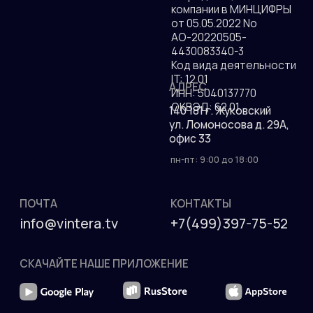
Разработка сайта
ДОКУМЕНТЫ
Присоединяйтесь к
РЕКВИЗИТЫ
более чем 10
ООО "ВИНТЕРА.ТВ"
миллионам зрителям!
Аккредитация ИТ-
компании в МИНЦИФРЫ
от 05.05.2022 No
АО-20220505-
4430083340-3
Код вида деятельности
IT: 12.01
АДРЕС
ИНН: 5040137770
ОКВЭД: 62.01
140 181 г. Жуковский
ул. Ломоносова д. 29А,
офис 33
пн-пт: 9:00 до 18:00
ПОЧТА
КОНТАКТЫ
info@vintera.tv
+7(499)397-75-52
СКАЧАЙТЕ НАШЕ ПРИЛОЖЕНИЕ