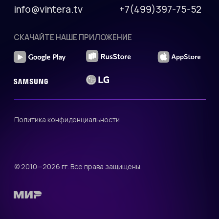
АО-20220505-
4430083340-3
Код вида деятельности
IT: 12.01
АДРЕС
ИНН: 5040137770
ОКВЭД: 62.01
140 181 г. Жуковский
ул. Ломоносова д. 29А,
офис 33
пн-пт: 9:00 до 18:00
ПОЧТА
КОНТАКТЫ
info@vintera.tv
+7(499)397-75-52
СКАЧАЙТЕ НАШЕ ПРИЛОЖЕНИЕ
Политика конфиденциальности
© 2010—2026 гг. Все права защищены.