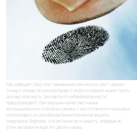
Как сообщает
Daily Mail
, привычный для многих жест «peace»
(«мир») в виде латинской буквы V на фотографиях может таить
для вас опасность. Эксперты по кибербезопасности
предупреждают: при хорошем качестве снимка
злоумышленники способны извлечь с него отпечатки пальцев и
использовать их для обхода биометрической защиты
смартфона. Впрочем, эта не такая уж и новость, впервые об
этом заговорили еще лет десять назад...