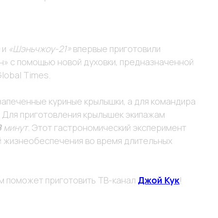
и
«Шэньчжоу-21»
впервые приготовили
н» с помощью новой духовки, предназначенной
lobal Times.
 запеченные куриные крылышки, а для командира
. Для приготовления крылышек экипажам
8
минут
. Этот гастрономический эксперимент
й жизнеобеспечения во время длительных
ам поможет приготовить ТВ-канал
Джой Кук
!
РЕКВИЗИТЫ
ООО "ВИНТЕРА.ТВ"
Аккредитация ИТ-компании в