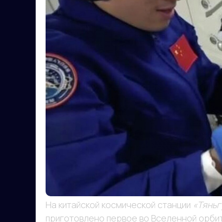
На китайской космической станции
«Тяньг
приготовлено первое во Вселенной орби