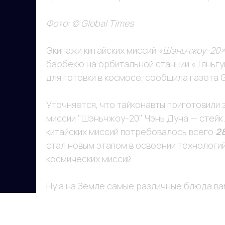
Фото: © Global Times
Экипажи китайских миссий
«Шэньчжоу-20»
барбекю на орбитальной станции «Тяньгу
для готовки в космосе, сообщила газета G
Уточняется, что тайконавты приготовили
миссии "Шэньчжоу-20" Чэнь Дуна — стейк
китайских миссий потребовалось всего
2
стал новым этапом в освоении технологи
космических миссий.
Ну а на Земле самые различные блюда в
Присоединяйтесь к более чем 10
миллионам зрителям!