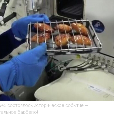
ун
» состоялось историческое событие —
тальное барбекю!