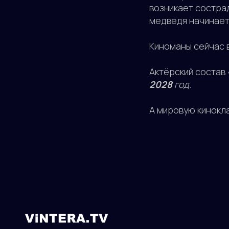
возникает сострад
медведя начинаетс
Киноманы сейчас 
Актёрский состав
2028
год
.
А мировую кинокл
Присоединяйтесь к более чем 10
миллионам зрителям!
СКАЧАЙТЕ НАШЕ ПРИЛОЖЕНИЕ