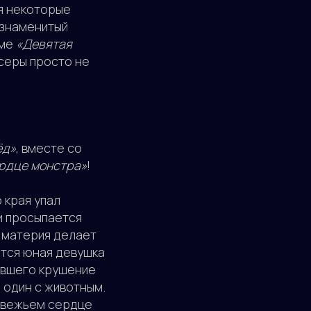
тя некоторые
 знаменитый
ьме
«Девятая
ссеры просто не
ёд»
, вместе со
рдце монстра»
!
 края упал
ги просыпается
я материя делает
ется юная девушка
евшего крушение
 один с животным.
едвежьем сердце