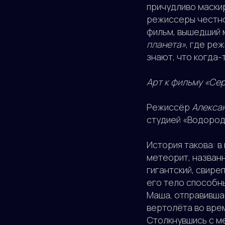
причудливо маскир
режиссеры честно
фильм, вышедший м
планета»
, где ре
знают, что когда-
Арт к фильму «Се
Режиссёр
Алекса
студией «Водород
История такова: в
метеорит, названн
гигантский, свире
его тело способн
Маша, отправивша
вертолёта во врем
Столкнувшись с м