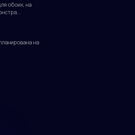
ля обоих, на
нстра...
планирована на
КОНТАКТЫ
+7(499)397-75-52
ПОЧТА
info@vintera.tv
АДРЕС
140 181 г. Жуковский
ул. Ломоносова д. 29А, офис