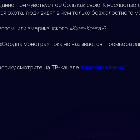
ание - он чувствует ее боль как свою. К несчастью д
я охота, люди видят в нём только безжалостного мо
вспомнили американского
«Кинг-Конга»
?
 «Сердца монстра» пока не называется. Премьера за
ассику смотрите на ТВ-канале
Классика Кино
!
РЕКВИЗИТЫ
ООО "ВИНТЕРА.ТВ"
Аккредитация ИТ-компании в
МИНЦИФРЫ от 05.05.2022 No
АО-20220505-4430083340-3
Код вида деятельности IT: 12.01
ИНН: 5040137770
ОКВЭД: 62.01
ДОКУМЕНТЫ