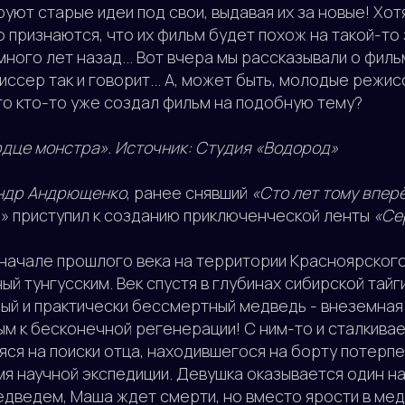
уют старые идеи под свои, выдавая их за новые! Хо
 признаются, что их фильм будет похож на такой-то
ного лет назад... Вот вчера мы рассказывали о фил
жиссер так и говорит... А, может быть, молодые режи
то кто-то уже создал фильм на подобную тему?
рдце монстра». Источник: Студия «Водород»
ндр Андрющенко
, ранее снявший
«Сто лет тому впер
» приступил к созданию приключенческой ленты
«Се
 начале прошлого века на территории Красноярского
ый тунгусским. Век спустя в глубинах сибирской тай
пый и практически бессмертный медведь - внеземна
ым к бесконечной регенерации! С ним-то и сталкива
яся на поиски отца, находившегося на борту потерп
я научной экспедиции. Девушка оказывается один на
едведем, Маша ждет смерти, но вместо ярости в м