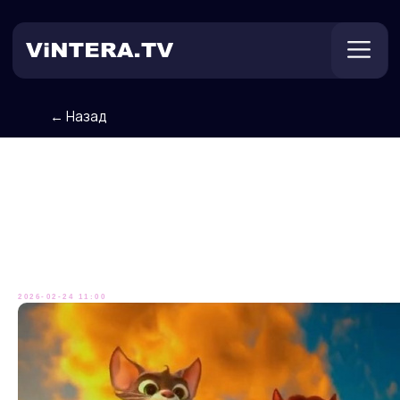
← Назад
Техническая поддержка
Онлайн ТВ
Пользователям
Оплата
Коты Эрмитажа
отправляются на поиски
египетского Джинна!
2026-02-24 11:00