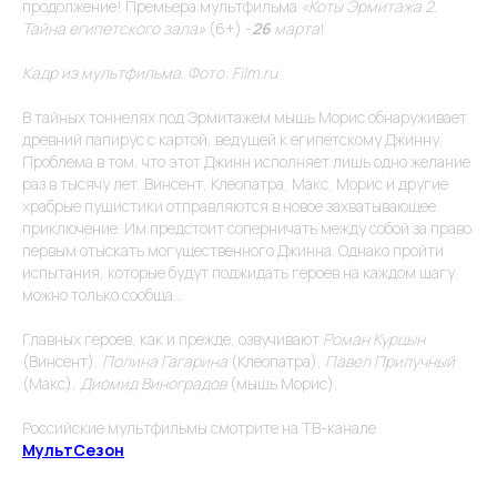
продолжение! Премьера мультфильма
«Коты Эрмитажа 2.
Тайна египетского зала»
(6+) -
26
марта
!
Кадр из мультфильма. Фото: Film.ru
В тайных тоннелях под Эрмитажем мышь Морис обнаруживает
древний папирус с картой, ведущей к египетскому Джинну.
Проблема в том, что этот Джинн исполняет лишь одно желание
раз в тысячу лет. Винсент, Клеопатра, Макс, Морис и другие
Присоединяйтесь
РЕКВИЗИТЫ
к более чем 10
храбрые пушистики отправляются в новое захватывающее
ООО "ВИНТЕРА.ТВ"
миллионам зрителям!
приключение. Им предстоит соперничать между собой за право
Аккредитация ИТ-
компании в МИНЦИФРЫ
первым отыскать могущественного Джинна. Однако пройти
от 05.05.2022 No
испытания, которые будут поджидать героев на каждом шагу,
АО-20220505-
4430083340-3
можно только сообща...
Код вида деятельности
IT: 12.01
АДРЕС
Главных героев, как и прежде, озвучивают
Роман Курцын
ИНН: 5040137770
ОКВЭД: 62.01
140 181 г. Жуковский
(Винсент),
Полина Гагарина
(Клеопатра),
Павел Прилучный
ул. Ломоносова д. 29А,
(Макс),
Диомид Виноградов
(мышь Морис).
офис 33
пн-пт: 9:00 до 18:00
Российские мультфильмы смотрите на ТВ-канале
МультСезон
.
ПОЧТА
КОНТАКТЫ
info@vintera.tv
+7(499)397-75-52