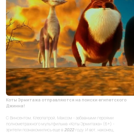
Коты Эрмитажа отправляются на поиски египетского
Джинна!
С Винсентом, Клеопатрой, Максом - забавными героями
полнометражного мультфильма «Коты Эрмитажа» (6+) -
зрители познакомились еще в
2022
году
. И вот, наконец,