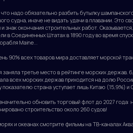
 что надо обязательно разбить бутылку шампанского
вого судна, иначе не видать удачи в плавании. Это с
и знак окончания строительных работ. Оказывается,
ли в Соединенных Штатах в 1890 году во время спус
рабля Maine...
ень 90% всех товаров мира доставляет морской тра
я заняла третье место в рейтинге морских держав. 
ала всех морских держав приходится на долю России
у показателю страна уступает лишь Китаю (15,9%) и 
значительно обновить торговый флот до 2027 года: 
нировано строительство около 260 судов!
морях и океанах смотрите фильмы на ТВ-каналах Аква