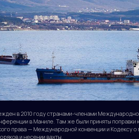
ежден в 2010 году странами-членами Международно
нференции в Маниле. Там же были приняты поправки 
ого права — Международной конвенции и Кодексу о 
оряков и несении вахты.