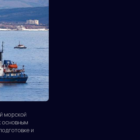
й морской
к основным
подготовке и