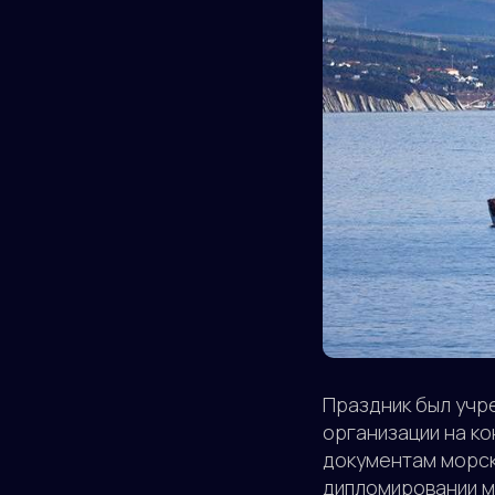
Праздник был учр
организации на ко
документам морск
дипломировании м