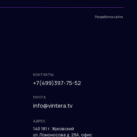
КОНТАКТЫ
+7(499)397-75-52
ПОЧТА
info@vintera.tv
АДРЕС
140 181 г. Жуковский
ул. Ломоносова д. 29А, офис
33
пн-пт: 9:00 до 18:00
Разработка сайта