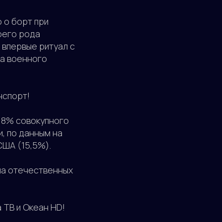
 о борт при
воего рода
 впервые ритуал с
ка военного
нспорт!
6,8% совокупного
, по данным на
США (15,5%).
на отечественных
 ТВ и Океан HD!