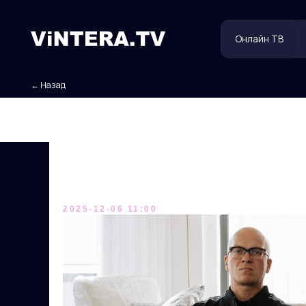
Онлайн ТВ
Польз
← Назад
Пацаны, державшие
в Турцию!
2025-12-06 11:00