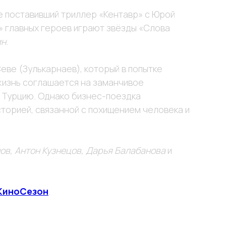
е поставивший триллер «Кентавр» с Юрой
» главных героев играют звёзды «Слова
ин
.
еве (Зулькарнаев), который в попытке
 жизнь соглашается на заманчивое
 Турцию. Однако бизнес-поездка
торией, связанной с похищением человека и
в, Антон Кузнецов, Дарья Балабанова
и
КиноСезон
.
РЕКВИЗИТЫ
ООО "ВИНТЕРА.ТВ"