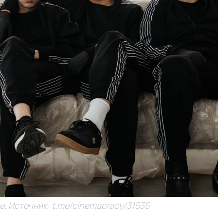
. Источник: t.me/cinemacracy/31535