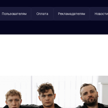
ователям
Оплата
Рекламадателям
Новости
Контакты
 слово, отправились