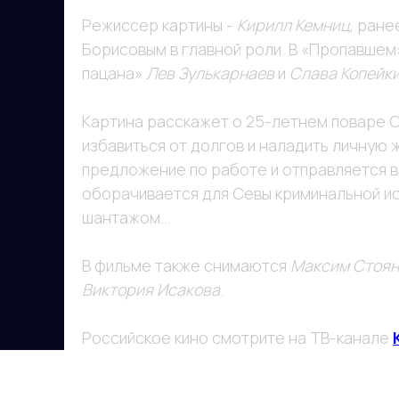
Режиссер картины -
Кирилл Кемниц
, ране
Борисовым в главной роли. В «Пропавшем
пацана»
Лев Зулькарнаев
и
Слава Копейк
Картина расскажет о 25-летнем поваре С
избавиться от долгов и наладить личную
предложение по работе и отправляется в
оборачивается для Севы криминальной ис
шантажом...
В фильме также снимаются
Максим Стояно
Виктория Исакова
.
Российское кино смотрите на ТВ-канале
Присоединяйтесь к более чем 10
миллионам зрителям!