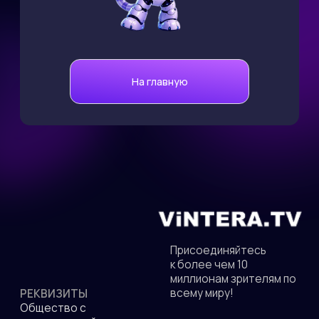
Присоединяйтесь
к более чем 10
миллионам зрителям по
всему миру!
РЕКВИЗИТЫ
Общество с
ограниченной
ответственностью
"ВИНТЕРА.ТВ"
Аккредитация ИТ-
компании в МИНЦИФРЫ
АДРЕС
от 05.05.2022 No
140 181 г. Жуковский
АО-20220505-
ул. Ломоносова д. 29А,
4430083340-3
офис 33
Код вида деятельности
IT: 12.01
пн-пт: 9:00 до 18:00
ИНН: 5040137770
ОКВЭД: 62.01
ПОЧТА
КОНТАКТЫ
info@vintera.tv
+7(499)397-75-52
СКАЧАЙТЕ НАШЕ ПРИЛОЖЕНИЕ