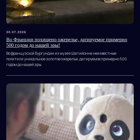
30.07.2026
Во Франции похищено ожерелье, датируемое примерно
500 годом до нашей эры!
Во французской Бургундии из музея Шатийонне неизвестные
похитили уникальное золотое ожерелье, датируемое примерно 500
годом до нашей эры.