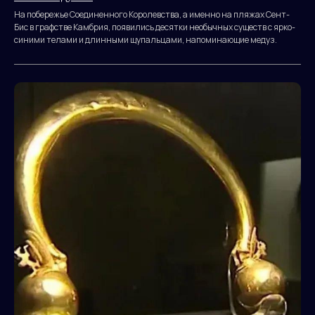
На побережье Соединенного Королевства, а именно на пляжах Сент-
Бис в графстве Камбрия, появились десятки необычных существ с ярко-
синими телами и длинными щупальцами, напоминающие медуз.