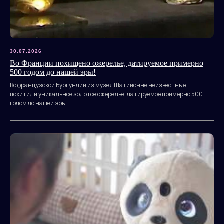
30.07.2026
Во Франции похищено ожерелье, датируемое примерно
500 годом до нашей эры!
Во французской Бургундии из музея Шатийонне неизвестные
похитили уникальное золотое ожерелье, датируемое примерно 500
годом до нашей эры.