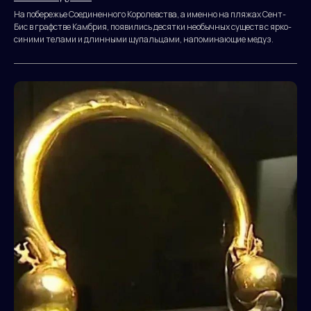
На побережье Соединенного Королевства, а именно на пляжах Сент-
Бис в графстве Камбрия, появились десятки необычных существ с ярко-
синими телами и длинными щупальцами, напоминающие медуз.